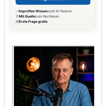
✅
Geprüftes Wissen
statt KI-Raterei
📄
Mit Quelle
zum Nachlesen
🆓
Erste Frage gratis