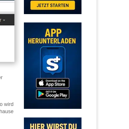
er
o wird
uhause