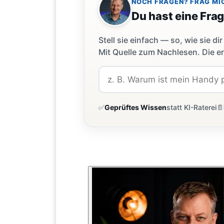
NOCH FRAGEN? FRAG MI
Du hast eine Fra
Stell sie einfach — so, wie sie 
Mit Quelle zum Nachlesen. Die er
✅
Geprüftes Wissen
statt KI-Raterei
📄