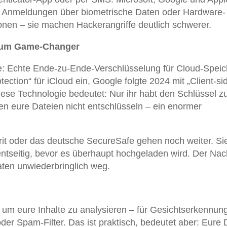
se Anmeldungen über biometrische Daten oder Hardware-
ionen – sie machen Hackerangriffe deutlich schwerer.
 zum Game-Changer
hre: Echte Ende-zu-Ende-Verschlüsselung für Cloud-Speic
ction“ für iCloud ein, Google folgte 2024 mit „Client-si
ese Technologie bedeutet: Nur ihr habt den Schlüssel z
en eure Dateien nicht entschlüsseln – ein enormer
rit oder das deutsche SecureSafe gehen noch weiter. Si
entseitig, bevor es überhaupt hochgeladen wird. Der Nach
Daten unwiederbringlich weg.
um eure Inhalte zu analysieren – für Gesichtserkennung
der Spam-Filter. Das ist praktisch, bedeutet aber: Eure