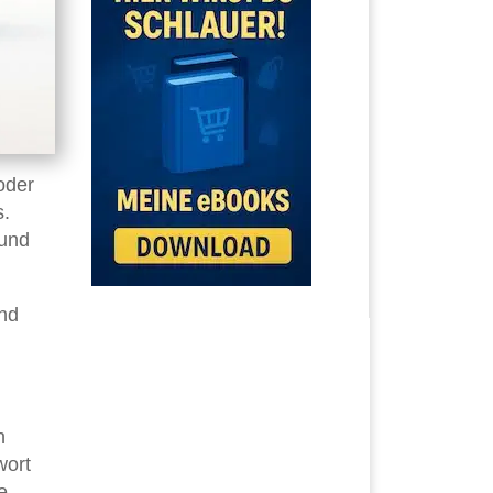
oder
s.
 und
und
n
wort
e