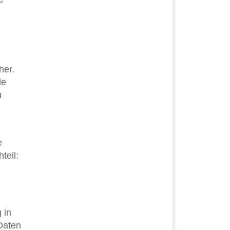
her.
de
u
e
teil:
 in
 Daten