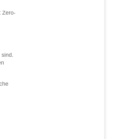
t Zero-
 sind.
en
sche