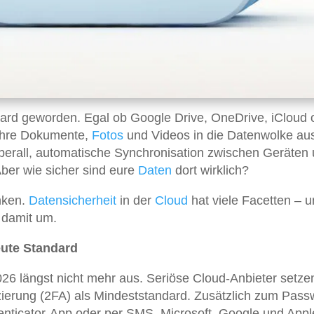
ard geworden. Egal ob Google Drive, OneDrive, iCloud 
 ihre Dokumente,
Fotos
und Videos in die Datenwolke au
 überall, automatische Synchronisation zwischen Geräten
Aber wie sicher sind eure
Daten
dort wirklich?
enken.
Datensicherheit
in der
Cloud
hat viele Facetten – 
h damit um.
eute Standard
026 längst nicht mehr aus. Seriöse Cloud-Anbieter setze
zierung (2FA) als Mindeststandard. Zusätzlich zum Pass
henticator-App oder per SMS. Microsoft, Google und Appl