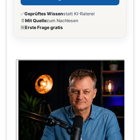
✅
Geprüftes Wissen
statt KI-Raterei
📄
Mit Quelle
zum Nachlesen
🆓
Erste Frage gratis