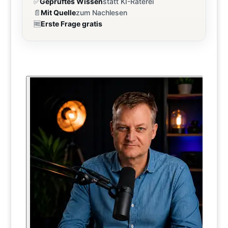
✅
Geprüftes Wissen
statt KI-Raterei
📄
Mit Quelle
zum Nachlesen
🆓
Erste Frage gratis