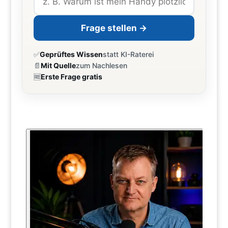
Frage stellen →
✅
Geprüftes Wissen
statt KI-Raterei
📄
Mit Quelle
zum Nachlesen
🆓
Erste Frage gratis