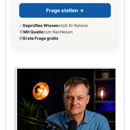
Frage stellen →
✅
Geprüftes Wissen
statt KI-Raterei
📄
Mit Quelle
zum Nachlesen
🆓
Erste Frage gratis