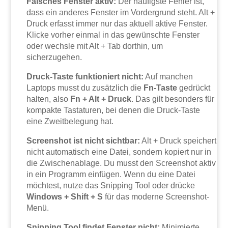
Falsches Fenster aktiv:
Der häufigste Fehler ist,
dass ein anderes Fenster im Vordergrund steht. Alt +
Druck erfasst immer nur das aktuell aktive Fenster.
Klicke vorher einmal in das gewünschte Fenster
oder wechsle mit Alt + Tab dorthin, um
sicherzugehen.
Druck-Taste funktioniert nicht:
Auf manchen
Laptops musst du zusätzlich die
Fn-Taste
gedrückt
halten, also
Fn + Alt + Druck
. Das gilt besonders für
kompakte Tastaturen, bei denen die Druck-Taste
eine Zweitbelegung hat.
Screenshot ist nicht sichtbar:
Alt + Druck speichert
nicht automatisch eine Datei, sondern kopiert nur in
die Zwischenablage. Du musst den Screenshot aktiv
in ein Programm einfügen. Wenn du eine Datei
möchtest, nutze das Snipping Tool oder drücke
Windows + Shift + S
für das moderne Screenshot-
Menü.
Snipping Tool findet Fenster nicht:
Minimierte