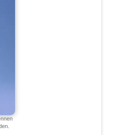
ennen
den.