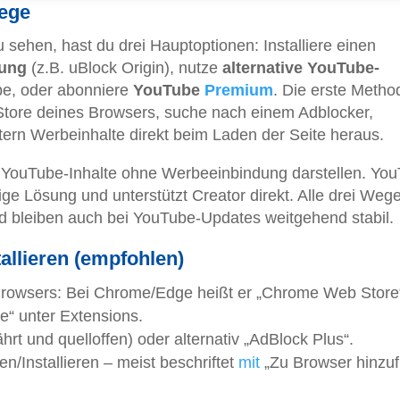
ege
hen, hast du drei Hauptoptionen: Installiere einen
rung
(z.B. uBlock Origin), nutze
alternative YouTube-
be, oder abonniere
YouTube
Premium
. Die erste Method
Store deines Browsers, suche nach einem Adblocker,
filtern Werbeinhalte direkt beim Laden der Seite heraus.
e YouTube-Inhalte ohne Werbeeinbindung darstellen. Yo
htige Lösung und unterstützt Creator direkt. Alle drei Weg
nd bleiben auch bei YouTube-Updates weitgehend stabil.
allieren (empfohlen)
Browsers: Bei Chrome/Edge heißt er „Chrome Web Store“
re“ unter Extensions.
rt und quelloffen) oder alternativ „AdBlock Plus“.
n/Installieren – meist beschriftet
mit
„Zu Browser hinzu