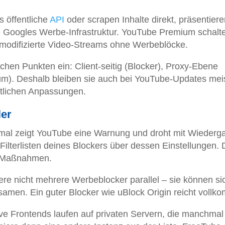
 öffentliche
API
oder scrapen Inhalte direkt, präsentiere
e Googles Werbe-Infrastruktur. YouTube Premium schalte
t modifizierte Video-Streams ohne Werbeblöcke.
chen Punkten ein: Client-seitig (Blocker), Proxy-Ebene
ium). Deshalb bleiben sie auch bei YouTube-Updates mei
ntlichen Anpassungen.
ler
l zeigt YouTube eine Warnung und droht mit Wiederg
 Filterlisten deines Blockers über dessen Einstellungen. 
n-Maßnahmen.
iere nicht mehrere Werbeblocker parallel – sie können si
samen. Ein guter Blocker wie uBlock Origin reicht vollk
ive Frontends laufen auf privaten Servern, die manchmal