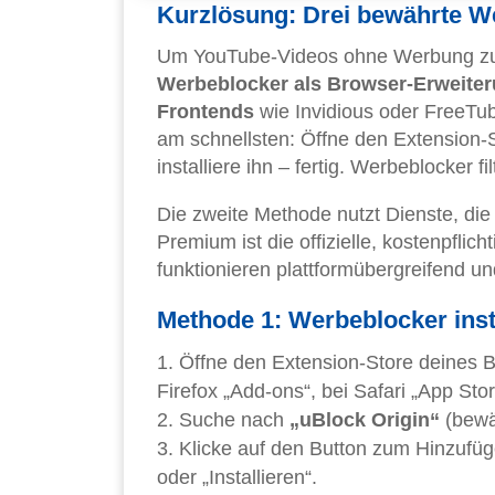
Kurzlösung: Drei bewährte W
Um YouTube-Videos ohne Werbung zu se
Werbeblocker als Browser-Erweite
Frontends
wie Invidious oder FreeTu
am schnellsten: Öffne den Extension-
installiere ihn – fertig. Werbeblocker 
Die zweite Methode nutzt Dienste, di
Premium ist die offizielle, kostenpflic
funktionieren plattformübergreifend u
Methode 1: Werbeblocker inst
Öffne den Extension-Store deines 
Firefox „Add-ons“, bei Safari „App Sto
Suche nach
„uBlock Origin“
(bewäh
Klicke auf den Button zum Hinzufüge
oder „Installieren“.