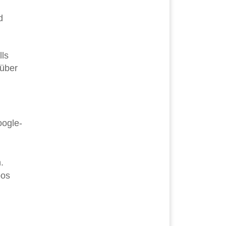
d
lls
 über
oogle-
.
bos