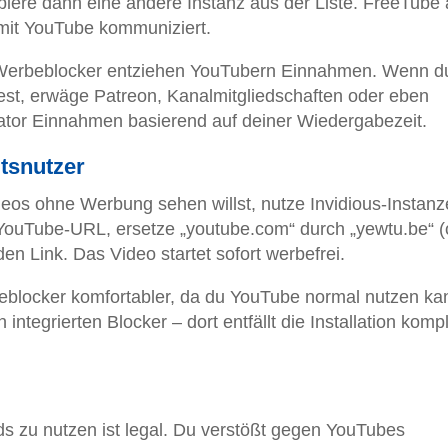
obiere dann eine andere Instanz aus der Liste. FreeTube 
t mit YouTube kommuniziert.
erbeblocker entziehen YouTubern Einnahmen. Wenn d
st, erwäge Patreon, Kanalmitgliedschaften oder eben
ator Einnahmen basierend auf deiner Wiedergabezeit.
tsnutzer
deos ohne Werbung sehen willst, nutze Invidious-Instan
e YouTube-URL, ersetze „youtube.com“ durch „yewtu.be“ 
en Link. Das Video startet sofort werbefrei.
eblocker komfortabler, da du YouTube normal nutzen ka
ntegrierten Blocker – dort entfällt die Installation kompl
s zu nutzen ist legal. Du verstößt gegen YouTubes