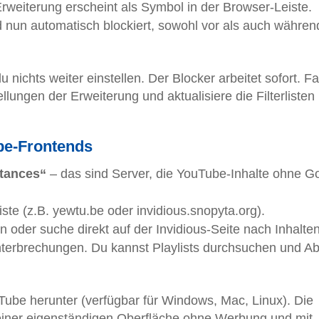
rweiterung erscheint als Symbol in der Browser-Leiste.
nun automatisch blockiert, sowohl vor als auch währen
 nichts weiter einstellen. Der Blocker arbeitet sofort. Fa
ungen der Erweiterung und aktualisiere die Filterlisten
be-Frontends
stances“
– das sind Server, die YouTube-Inhalte ohne G
ste (z.B. yewtu.be oder invidious.snopyta.org).
oder suche direkt auf der Invidious-Seite nach Inhalten
nterbrechungen. Du kannst Playlists durchsuchen und A
ube herunter (verfügbar für Windows, Mac, Linux). Die
iner eigenständigen Oberfläche ohne Werbung und mit