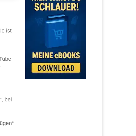
e ist
uTube
e
, bei
fügen“