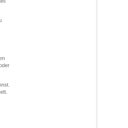
als
u
zen
(oder
nnst.
ett.