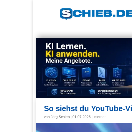
So siehst du YouTube-
von
Jörg Schieb
|
01.07.2026
|
Internet