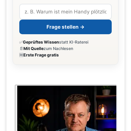
Frage stellen →
✅
Geprüftes Wissen
statt KI-Raterei
📄
Mit Quelle
zum Nachlesen
🆓
Erste Frage gratis