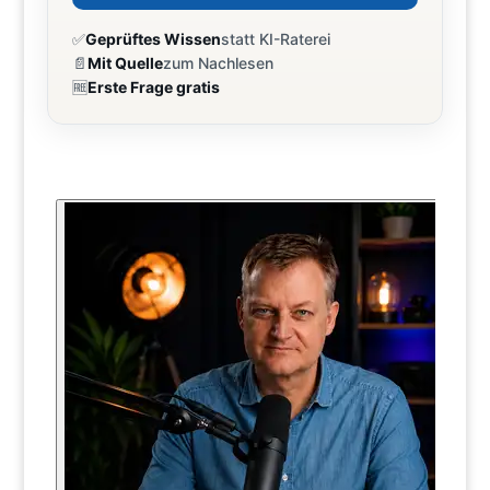
✅
Geprüftes Wissen
statt KI-Raterei
📄
Mit Quelle
zum Nachlesen
🆓
Erste Frage gratis