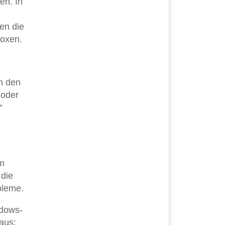
en. In
en die
boxen.
n den
 oder
“
em
 die
bleme.
ndows-
aus: