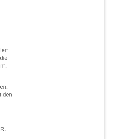
ler“
 die
n“.
den.
t den
 R,