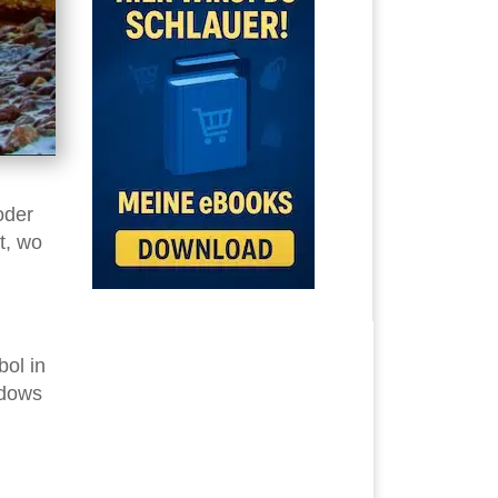
oder
t, wo
bol in
ndows