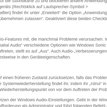
uf die Soundkarte zu und blockieren andere Anwendung
eräts (Rechtsklick auf Lautsprecher-Symbol >
ten) findet ihr unter „Erweitert“ die Option „Anwendung
t übernehmen zulassen“. Deaktiviert diese beiden Check
io-Features mit, die manchmal Probleme verursachen. I
Spatial Audio“ verschiedene Optionen wie Windows Sonic
ftreten, stellt es auf „Aus“. Auch Audio-„Verbesserungen
testweise in den Geräteeigenschaften.
uf einen früheren Zustand zurücksetzen, falls das Probl
Systemwiederherstellung findet ihr, indem ihr „rstrui“ in
Wiederherstellungspunkt von vor dem Auftreten der Pro
setzen der Windows Audio-Einstellungen. Gebt in der Wi
fforderung als Administrator und führt folgenden Befehl 