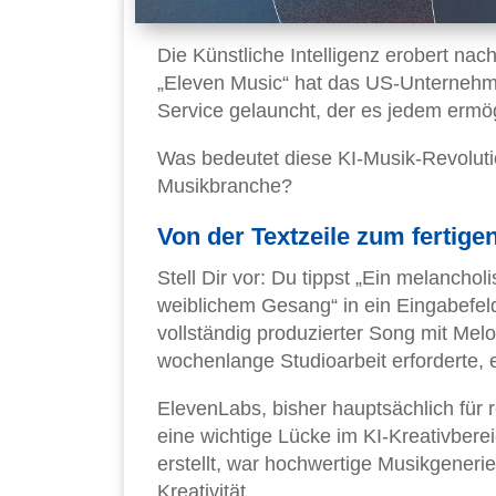
Die Künstliche Intelligenz erobert nac
„Eleven Music“ hat das US-Unterneh
Service gelauncht, der es jedem ermög
Was bedeutet diese KI-Musik-Revoluti
Musikbranche?
Von der Textzeile zum fertig
Stell Dir vor: Du tippst „Ein melancho
weiblichem Gesang“ in ein Eingabefel
vollständig produzierter Song mit Mel
wochenlange Studioarbeit erforderte, 
ElevenLabs, bisher hauptsächlich für 
eine wichtige Lücke im KI-Kreativber
erstellt, war hochwertige Musikgeneri
Kreativität.