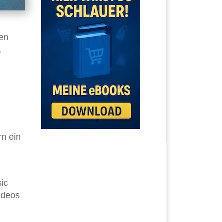
en
.
rn ein
ic
Videos