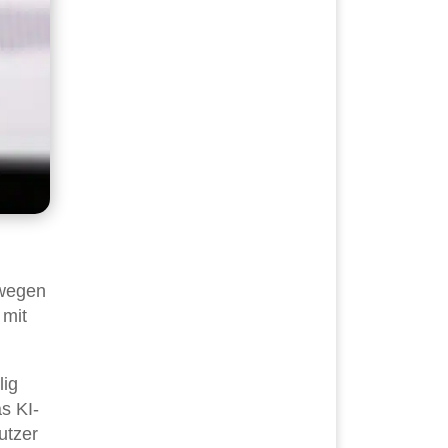
 wegen
 mit
lig
s KI-
utzer