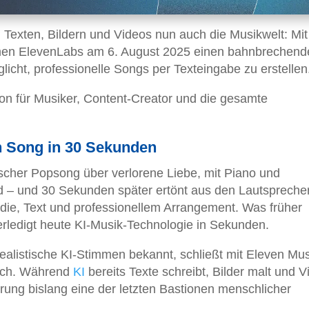
h Texten, Bildern und Videos nun auch die Musikwelt: Mit
men ElevenLabs am 6. August 2025 einen bahnbrechend
licht, professionelle Songs per Texteingabe zu erstellen
on für Musiker, Content-Creator und die gesamte
en Song in 30 Sekunden
lischer Popsong über verlorene Liebe, mit Piano und
d – und 30 Sekunden später ertönt aus den Lautspreche
odie, Text und professionellem Arrangement. Was früher
erledigt heute KI-Musik-Technologie in Sekunden.
realistische KI-Stimmen bekannt, schließt mit Eleven Mus
eich. Während
KI
bereits Texte schreibt, Bilder malt und 
erung bislang eine der letzten Bastionen menschlicher