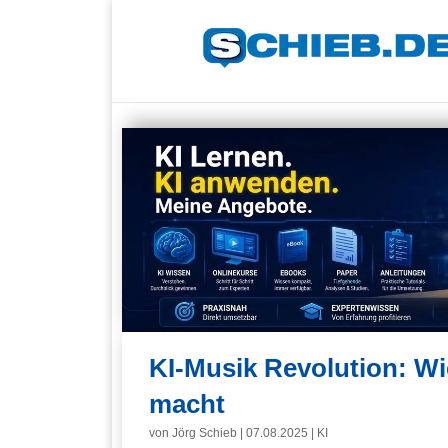
KI-Musik Revolution: W
macht
von
Jörg Schieb
|
07.08.2025
|
KI