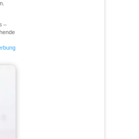
n.
s –
chende
rbung