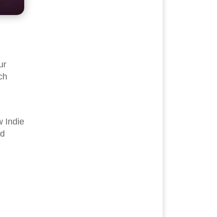
ur
ch
w Indie
ld