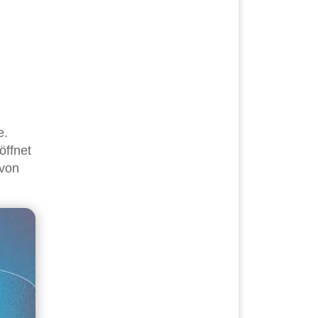
e.
öffnet
 von