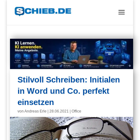
Stilvoll Schreiben: Initialen
in Word und Co. perfekt
einsetzen
von
Andreas Erle
|
28.06.2021
|
Office