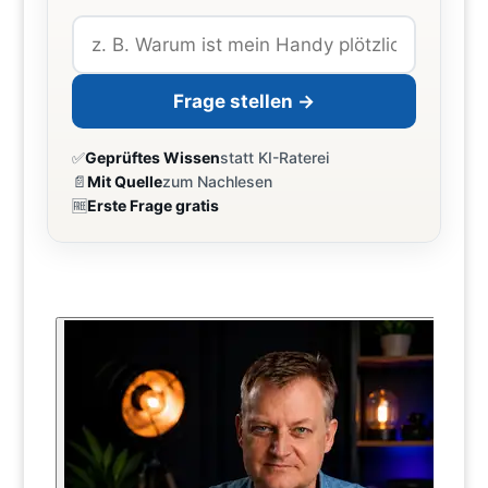
Frage stellen →
✅
Geprüftes Wissen
statt KI-Raterei
📄
Mit Quelle
zum Nachlesen
🆓
Erste Frage gratis