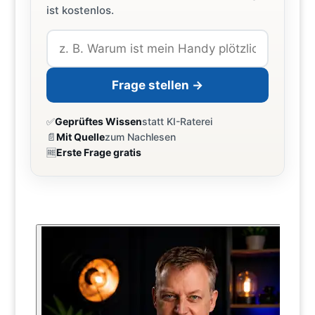
ist kostenlos.
Frage stellen →
✅
Geprüftes Wissen
statt KI-Raterei
📄
Mit Quelle
zum Nachlesen
🆓
Erste Frage gratis