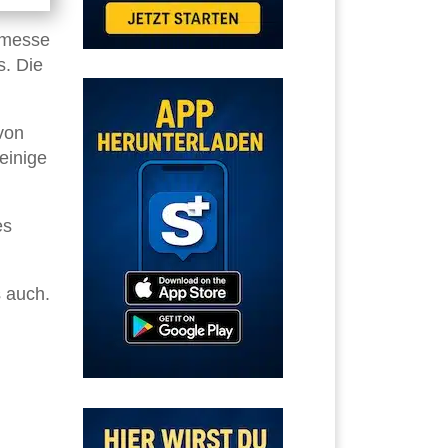
chmesse
s. Die
von
einige
es
s auch.