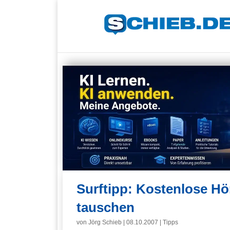
Surftipp: Kostenlose Hö
tauschen
von
Jörg Schieb
|
08.10.2007
|
Tipps