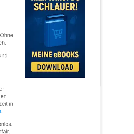
. Ohne
ch.
 Und
er
gen
eit in
n
.
nlos.
fair.