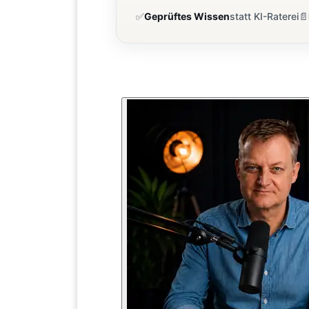
✅
Geprüftes Wissen
statt KI-Raterei
📄