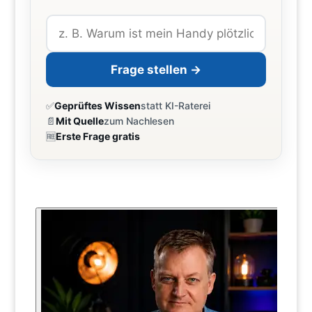
Frage stellen →
✅
Geprüftes Wissen
statt KI-Raterei
📄
Mit Quelle
zum Nachlesen
🆓
Erste Frage gratis