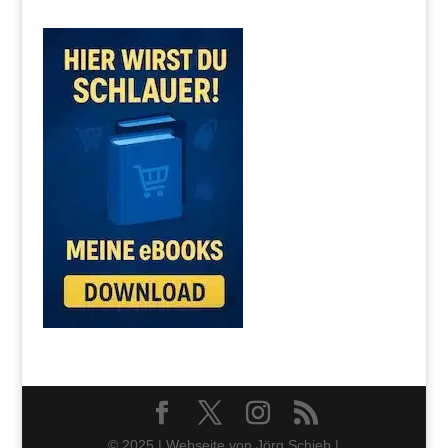
© 2025 | Webseite von Jörg Schieb |