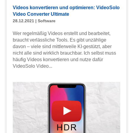
Videos konvertieren und optimieren: VideoSolo
Video Converter Ultimate
28.12.2021
|
Software
Wer regelmäßig Videos erstellt und bearbeitet,
braucht verlässliche Tools. Es gibt unzählige
davon – viele sind mittlerweile KI-gestützt, aber
nicht alle sind wirklich brauchbar. Ich selbst muss
häufig Videos konvertieren und nutze dafür
VideoSolo Video...