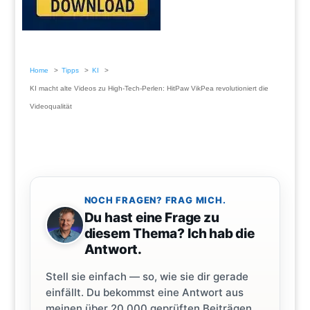
Home
Tipps
KI
KI macht alte Videos zu High-Tech-Perlen: HitPaw VikPea revolutioniert die
Videoqualität
NOCH FRAGEN? FRAG MICH.
Du hast eine Frage zu
diesem Thema? Ich hab die
Antwort.
Stell sie einfach — so, wie sie dir gerade
einfällt. Du bekommst eine Antwort aus
meinen über 20.000 geprüften Beiträgen.