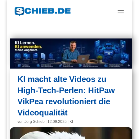
KI macht alte Videos zu
High-Tech-Perlen: HitPaw
VikPea revolutioniert die
Videoqualität
von
Jörg Schieb
|
12.09.2025
|
KI