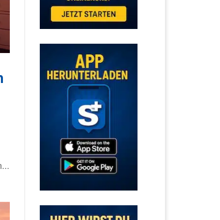
n
...