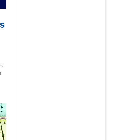
’s
lt
l