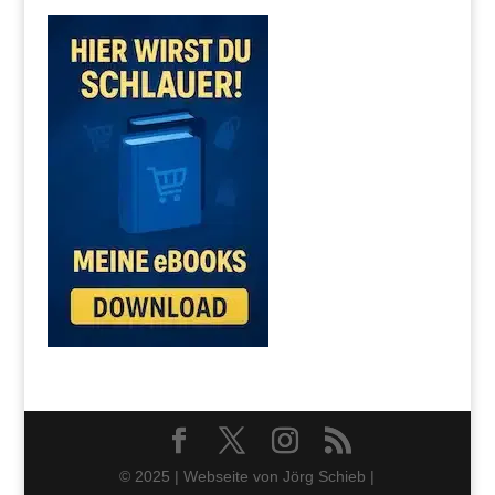
© 2025 | Webseite von Jörg Schieb |