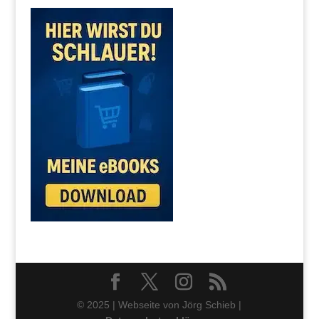
© 2025 | Webseite von Jörg Schieb |