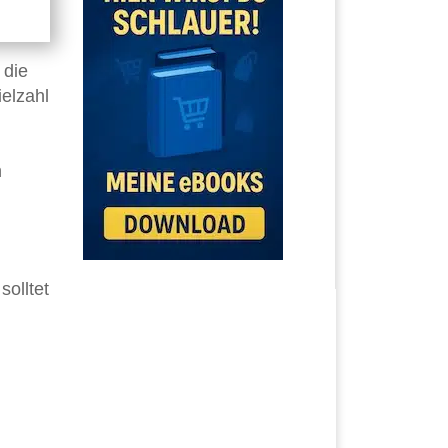
 die
ielzahl
n
olltet