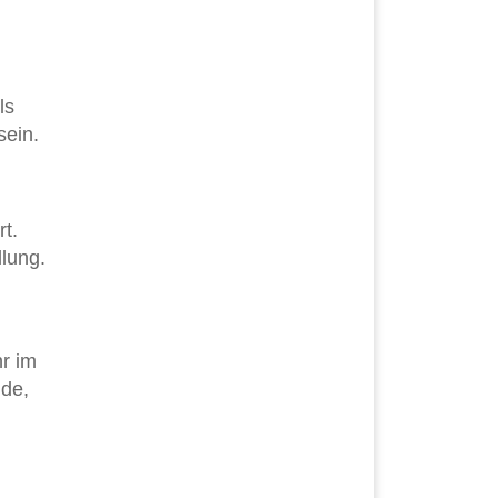
ls
sein.
rt.
llung.
hr im
nde,