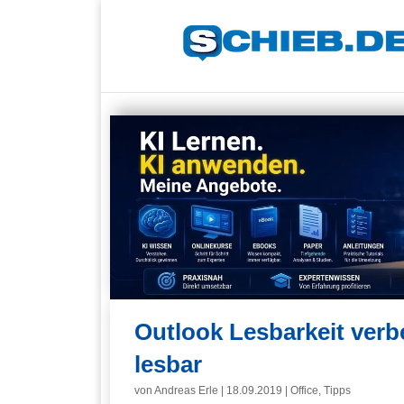
Outlook Lesbarkeit verb
lesbar
von
Andreas Erle
|
18.09.2019
|
Office
,
Tipps