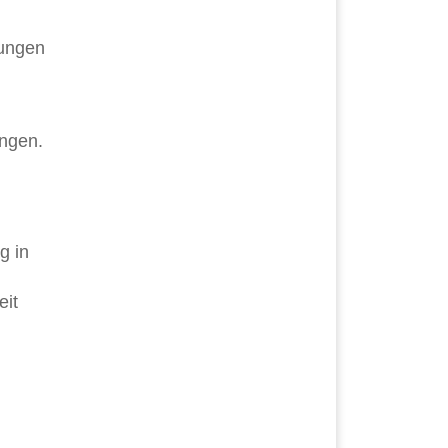
sungen
ungen.
g in
eit