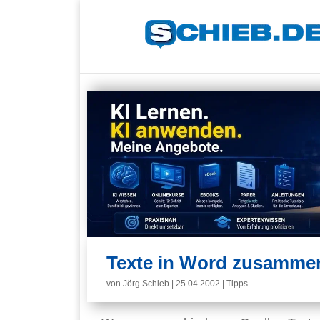
Texte in Word zusamme
von
Jörg Schieb
|
25.04.2002
|
Tipps