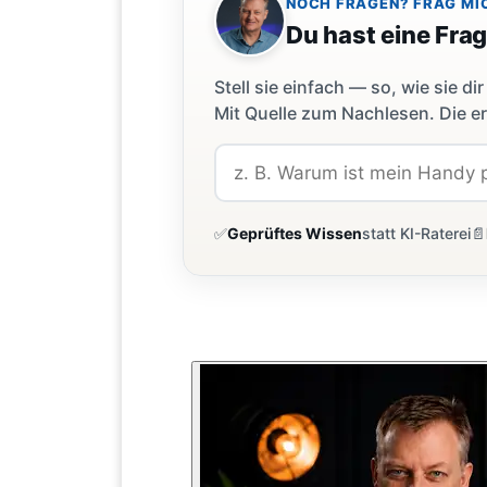
NOCH FRAGEN? FRAG MI
Du hast eine Fra
Stell sie einfach — so, wie sie 
Mit Quelle zum Nachlesen. Die er
✅
Geprüftes Wissen
statt KI-Raterei
📄