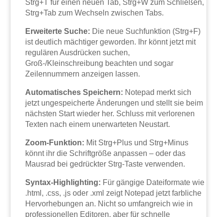
Strg+T für einen neuen Tab, Strg+W zum Schließen,
Strg+Tab zum Wechseln zwischen Tabs.
Erweiterte Suche:
Die neue Suchfunktion (Strg+F)
ist deutlich mächtiger geworden. Ihr könnt jetzt mit
regulären Ausdrücken suchen,
Groß-/Kleinschreibung beachten und sogar
Zeilennummern anzeigen lassen.
Automatisches Speichern:
Notepad merkt sich
jetzt ungespeicherte Änderungen und stellt sie beim
nächsten Start wieder her. Schluss mit verlorenen
Texten nach einem unerwarteten Neustart.
Zoom-Funktion:
Mit Strg+Plus und Strg+Minus
könnt ihr die Schriftgröße anpassen – oder das
Mausrad bei gedrückter Strg-Taste verwenden.
Syntax-Highlighting:
Für gängige Dateiformate wie
.html, .css, .js oder .xml zeigt Notepad jetzt farbliche
Hervorhebungen an. Nicht so umfangreich wie in
professionellen Editoren, aber für schnelle