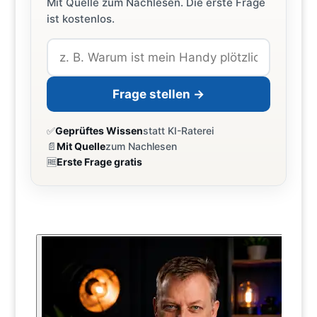
Mit Quelle zum Nachlesen. Die erste Frage
ist kostenlos.
Frage stellen →
✅
Geprüftes Wissen
statt KI-Raterei
📄
Mit Quelle
zum Nachlesen
🆓
Erste Frage gratis