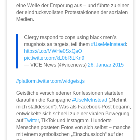
eine Welle der Empörung aus – und führte zu einer
der eindrucksvollsten Protestaktionen der sozialen
Medien.
Clergy respond to cops using black men’s
mugshots as targets, tell them
#UseMeInstead
:
https://t.co/MWHe0SxQaO
pic.twitter.com/kL0bRtLKn9
— VICE News (@vicenews)
26. Januar 2015
//platform.twitter.com/widgets.js
Geistliche verschiedener Konfessionen starteten
daraufhin die Kampagne
#UseMeInstead
(„Nehmt
mich stattdessen“). Was als Facebook-Post begann,
entwickelte sich schnell zu einer viralen Bewegung
auf
Twitter
, TikTok und Instagram. Hunderte
Menschen posteten Fotos von sich selbst – manche
mit einem symbolischen „Einschussloch“ auf der