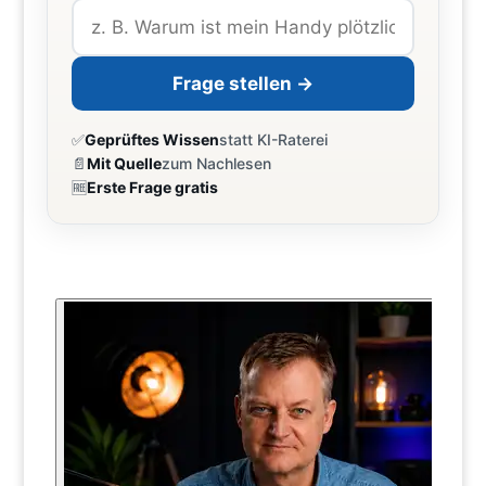
Frage stellen →
✅
Geprüftes Wissen
statt KI-Raterei
📄
Mit Quelle
zum Nachlesen
🆓
Erste Frage gratis