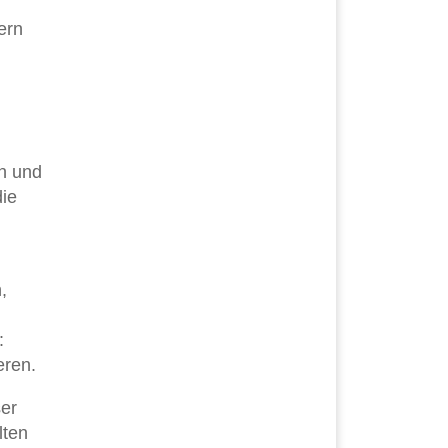
ern
en und
die
,
:
eren.
ser
lten