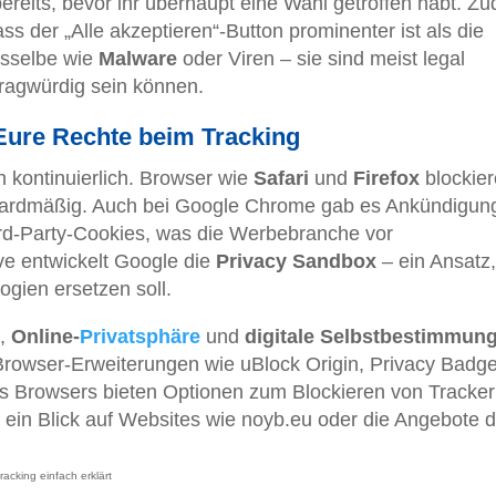
bereits, bevor ihr überhaupt eine Wahl getroffen habt. Z
ss der „Alle akzeptieren“-Button prominenter ist als die
asselbe wie
Malware
oder Viren – sie sind meist legal
fragwürdig sein können.
ure Rechte beim Tracking
h kontinuierlich. Browser wie
Safari
und
Firefox
blockie
andardmäßig. Auch bei Google Chrome gab es Ankündigun
ird-Party-Cookies, was die Werbebranche vor
ive entwickelt Google die
Privacy Sandbox
– ein Ansatz,
ogien ersetzen soll.
,
Online-
Privatsphäre
und
digitale Selbstbestimmun
 Browser-Erweiterungen wie uBlock Origin, Privacy Badge
es Browsers bieten Optionen zum Blockieren von Tracker
h ein Blick auf Websites wie noyb.eu oder die Angebote d
racking einfach erklärt