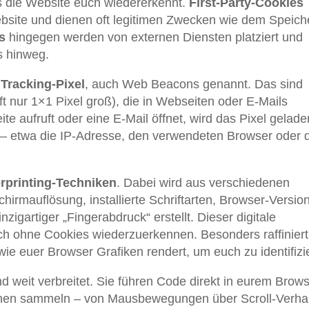
s die Website euch wiedererkennt.
First-Party-Cookies
bsite und dienen oft legitimen Zwecken wie dem Speich
s
hingegen werden von externen Diensten platziert und
s hinweg.
d
Tracking-Pixel
, auch Web Beacons genannt. Das sind
ft nur 1×1 Pixel groß), die in Webseiten oder E-Mails
ite aufruft oder eine E-Mail öffnet, wird das Pixel gelad
 – etwa die IP-Adresse, den verwendeten Browser oder 
rprinting-Techniken
. Dabei wird aus verschiedenen
irmauflösung, installierte Schriftarten, Browser-Version
nzigartiger „Fingerabdruck“ erstellt. Dieser digitale
ch ohne Cookies wiederzuerkennen. Besonders raffiniert
 wie euer Browser Grafiken rendert, um euch zu identifizi
d weit verbreitet. Sie führen Code direkt in eurem Brow
ionen sammeln – von Mausbewegungen über Scroll-Verha