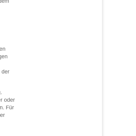
udem
ren
gen
 der
g
.
r oder
n. Für
er