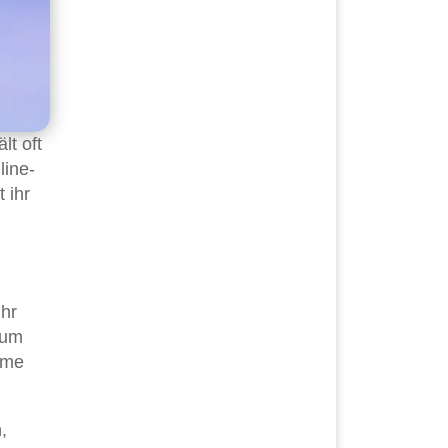
lt oft
line-
 ihr
ihr
 um
eme
,