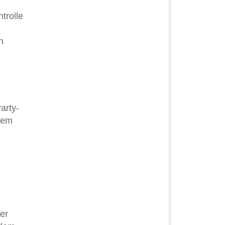
trolle
n
arty-
dem
er