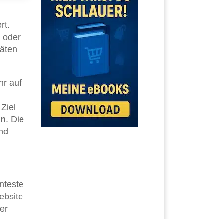
rt.
s
oder
täten
hr auf
Ziel
en
. Die
ind
nteste
ebsite
er