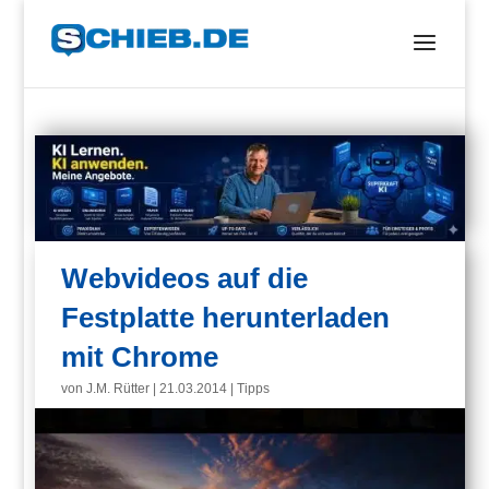
Webvideos auf die
Festplatte herunterladen
mit Chrome
von
J.M. Rütter
|
21.03.2014
|
Tipps