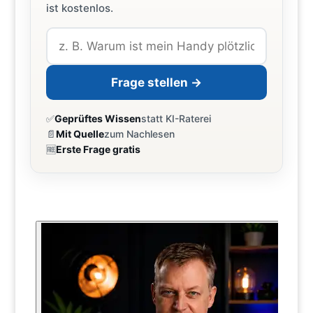
ist kostenlos.
Frage stellen →
✅
Geprüftes Wissen
statt KI-Raterei
📄
Mit Quelle
zum Nachlesen
🆓
Erste Frage gratis