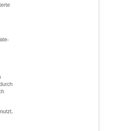
terte
ate-
m
 durch
ch
nutzt,