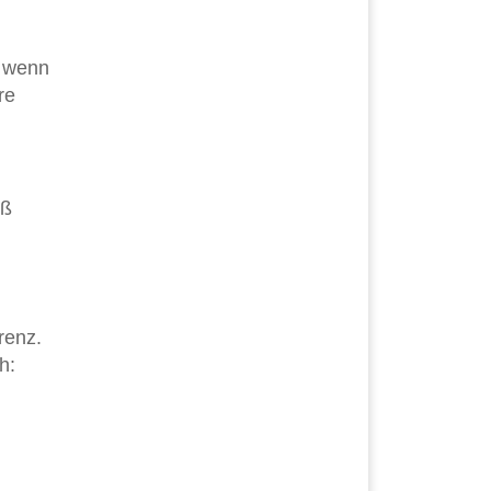
, wenn
re
iß
renz.
h: