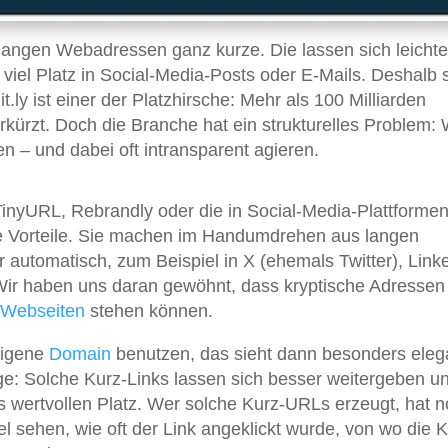
langen Webadressen ganz kurze. Die lassen sich leichte
viel Platz in Social-Media-Posts oder E-Mails. Deshalb 
.ly ist einer der Platzhirsche: Mehr als 100 Milliarden
kürzt. Doch die Branche hat ein strukturelles Problem: 
 – und dabei oft intransparent agieren.
TinyURL, Rebrandly oder die in Social-Media-Plattforme
ge Vorteile. Sie machen im Handumdrehen aus langen
r automatisch, zum Beispiel in X (ehemals Twitter), Link
Wir haben uns daran gewöhnt, dass kryptische Adressen
Webseiten
stehen können.
eigene
Domain
benutzen, das sieht dann besonders eleg
ge: Solche Kurz-Links lassen sich besser weitergeben u
s wertvollen Platz. Wer solche Kurz-URLs erzeugt, hat 
 sehen, wie oft der Link angeklickt wurde, von wo die K