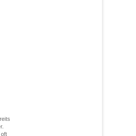
reits
r.
oft