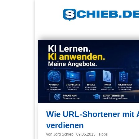
Wie URL-Shortener mit A
verdienen
von
Jörg Schieb
|
09.05.2015
|
Tipps