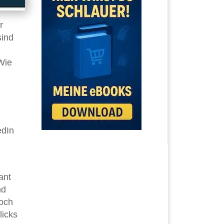
r
sind
Wie
n
edIn
ant
nd
noch
licks