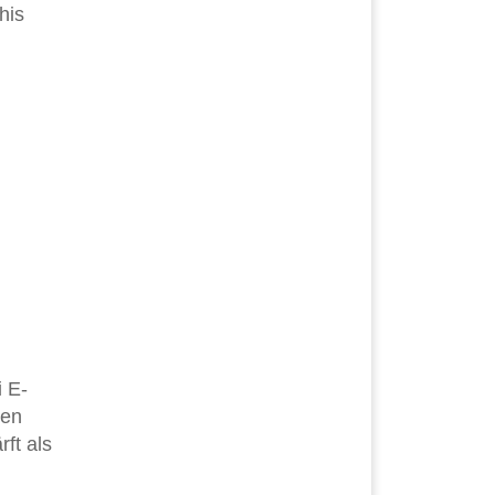
his
i E-
ben
rft als