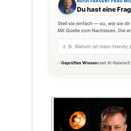
NOCH FRAGEN? FRAG MI
Du hast eine Fra
Stell sie einfach — so, wie sie 
Mit Quelle zum Nachlesen. Die er
✅
Geprüftes Wissen
statt KI-Raterei
📄