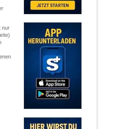
er
t nur
eite)
n
genen