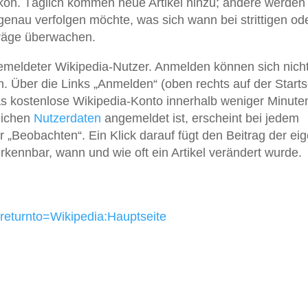
ikon. Täglich kommen neue Artikel hinzu; andere werden
genau verfolgen möchte, was sich wann bei strittigen od
iträge überwachen.
ngemeldeter Wikipedia-Nutzer. Anmelden können sich nich
 Über die Links „Anmelden“ (oben rechts auf der Starts
 das kostenlose Wikipedia-Konto innerhalb weniger Minute
lichen
Nutzerdaten
angemeldet ist, erscheint bei jedem
er „Beobachten“. Ein Klick darauf fügt den Beitrag der ei
erkennbar, wann und wie oft ein Artikel verändert wurde.
returnto=Wikipedia:Hauptseite