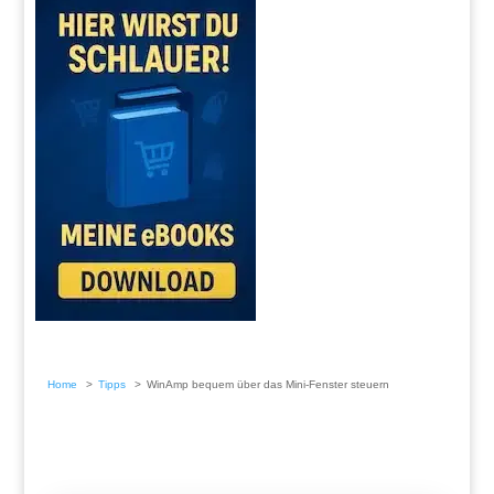
Home
Tipps
WinAmp bequem über das Mini-Fenster steuern