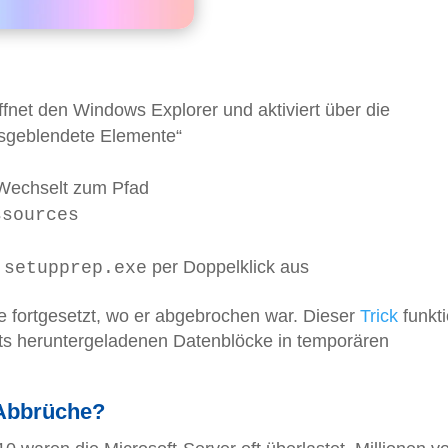
ffnet den Windows Explorer und aktiviert über die
Ausgeblendete Elemente“
 Wechselt zum Pfad
ssources
i
per Doppelklick aus
setupprep.exe
e fortgesetzt, wo er abgebrochen war. Dieser
Trick
funkti
eits heruntergeladenen Datenblöcke in temporären
Abbrüche?