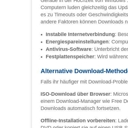
Gerade in der Hochzeit von Windows 10
Computern luden gleichzeitig das Upda
es zu Timeouts oder Geschwindigkeits
andere Faktoren können Downloads n
Instabile Internetverbindung
: Bes
Energiespareinstellungen
: Compu
Antivirus-Software
: Unterbricht d
Festplattenspeicher
: Wird währen
Alternative Download-Metho
Falls ihr häufiger mit Download-Proble
ISO-Download über Browser
: Micro
einem Download-Manager wie Free Do
Downloads automatisch fortsetzen.
Offline-Installation vorbereiten
: Lad
DVD oder kopiert sie auf einen USB-Sti