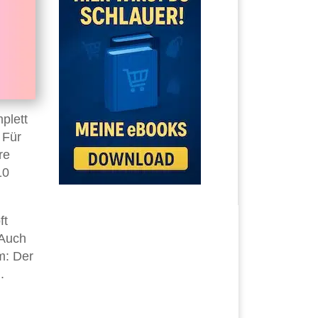
plett
 Für
re
10
ft
 Auch
m: Der
.