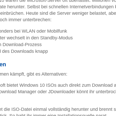
 waren die Microsoft-Server oft überlastet. Millionen v
te herunter. Selbst bei schnellen Internetverbindungen
einbrüchen. Heute sind die Server weniger belastet, abe
och immer unterbrechen:
onders bei WLAN oder Mobilfunk
ter wechselt in den Standby-Modus
en Download-Prozess
d des Downloads knapp
den
men kämpft, gibt es Alternativen:
soft bietet Windows 10 ISOs auch direkt zum Download a
wnload Manager oder JDownloader könnt ihr unterbro
et die ISO-Datei einmal vollständig herunter und brennt s
ck. So habt ihr immer eine Installationsquelle parat.