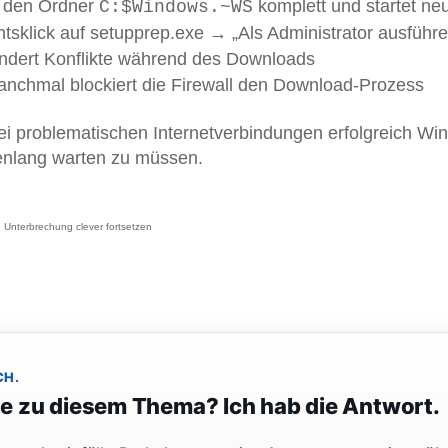
t den Ordner
komplett und startet ne
C:$Windows.~WS
htsklick auf setupprep.exe → „Als Administrator ausführe
indert Konflikte während des Downloads
anchmal blockiert die Firewall den Download-Prozess
bei problematischen Internetverbindungen erfolgreich W
enlang warten zu müssen.
Unterbrechung clever fortsetzen
CH.
ge zu diesem Thema? Ich hab die Antwort.