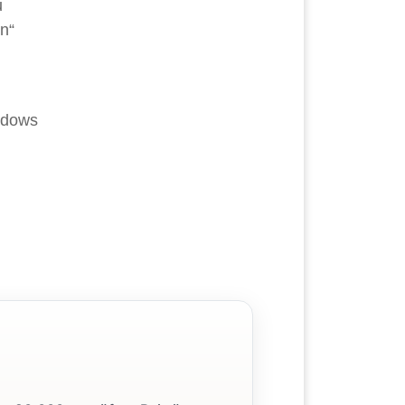
u
n“
indows