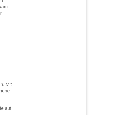
on
 kam
r
n. Mit
chene
ie auf