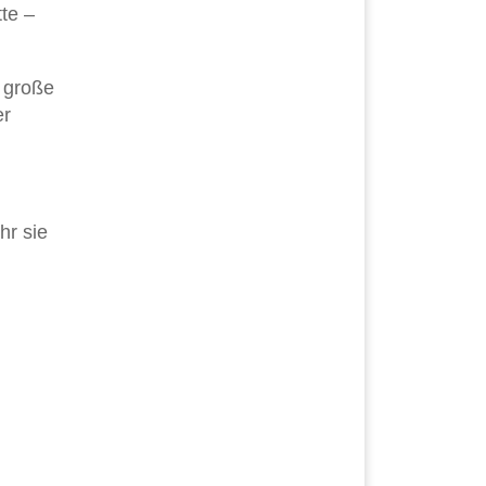
te –
B große
er
hr sie