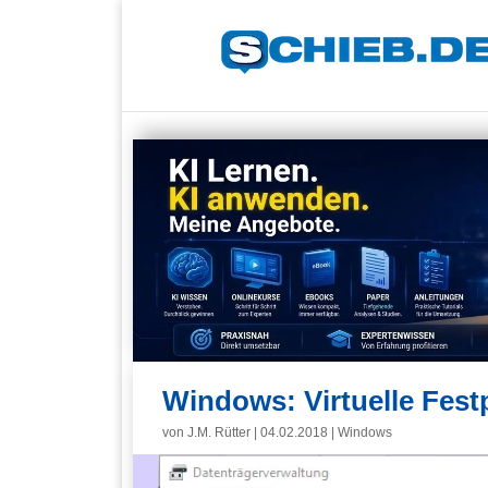
Windows: Virtuelle Fest
von
J.M. Rütter
|
04.02.2018
|
Windows