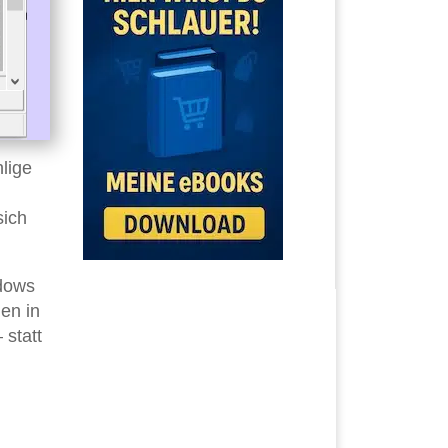
lige
sich
ndows
den in
 statt