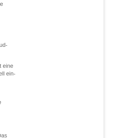
te
ud-
t eine
ll ein-
e
Das