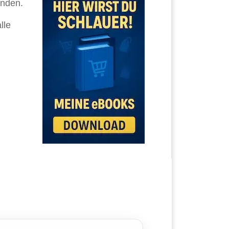
unden.
lle