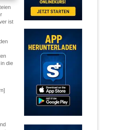
teien
r
er ist
 den
ten
in die
rn]
i
und