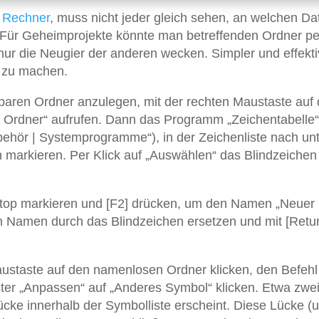
m
Rechner
, muss nicht jeder gleich sehen, an welchen Da
. Für Geheimprojekte könnte man betreffenden Ordner pe
r die Neugier der anderen wecken. Simpler und effektiv
r zu machen.
baren Ordner anzulegen, mit der rechten Maustaste auf
| Ordner“ aufrufen. Dann das Programm „Zeichentabelle“
ubehör | Systemprogramme“), in der Zeichenliste nach un
n markieren. Per Klick auf „Auswählen“ das Blindzeichen 
top markieren und [F2] drücken, um den Namen „Neuer
en Namen durch das Blindzeichen ersetzen und mit [Retu
austaste auf den namenlosen Ordner klicken, den Befehl
ster „Anpassen“ auf „Anderes Symbol“ klicken. Etwa zwe
Lücke innerhalb der Symbolliste erscheint. Diese Lücke (