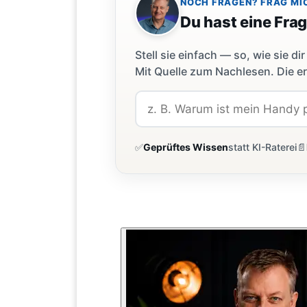
NOCH FRAGEN? FRAG MI
Du hast eine Fra
Stell sie einfach — so, wie sie 
Mit Quelle zum Nachlesen. Die er
✅
Geprüftes Wissen
statt KI-Raterei
📄