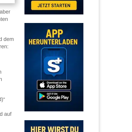
 aber
hten
nd dem
ren:
n
n
d)“
d auf