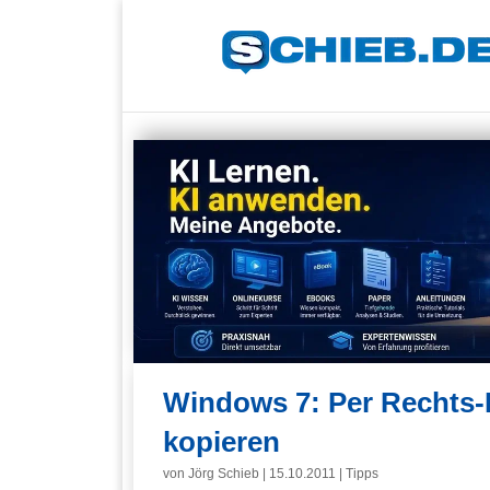
Windows 7: Per Rechts-K
kopieren
von
Jörg Schieb
|
15.10.2011
|
Tipps