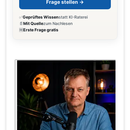
Frage stellen →
✅
Geprüftes Wissen
statt KI-Raterei
📄
Mit Quelle
zum Nachlesen
🆓
Erste Frage gratis