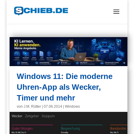
Windows 11: Die moderne
Uhren-App als Wecker,
Timer und mehr
von
J.M. Rütter
|
07.06.2014
|
Windows