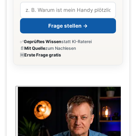
Frage stellen →
✅
Geprüftes Wissen
statt KI-Raterei
📄
Mit Quelle
zum Nachlesen
🆓
Erste Frage gratis