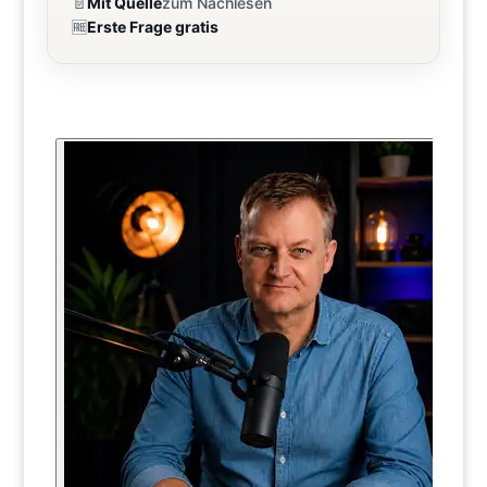
📄
Mit Quelle
zum Nachlesen
🆓
Erste Frage gratis