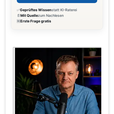
✅
Geprüftes Wissen
statt KI-Raterei
📄
Mit Quelle
zum Nachlesen
🆓
Erste Frage gratis