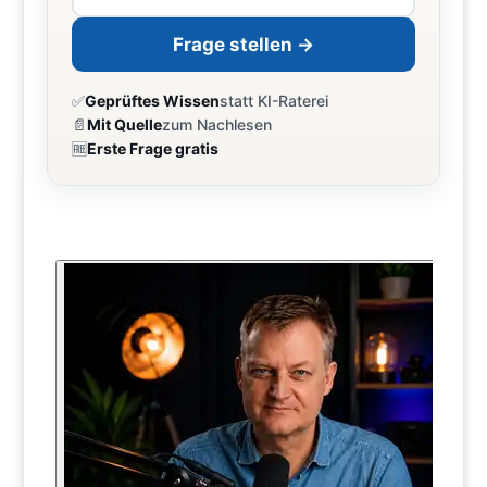
Frage stellen →
✅
Geprüftes Wissen
statt KI-Raterei
📄
Mit Quelle
zum Nachlesen
🆓
Erste Frage gratis