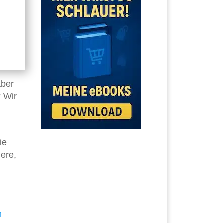
Aber
 Wir
ie
dere,
m