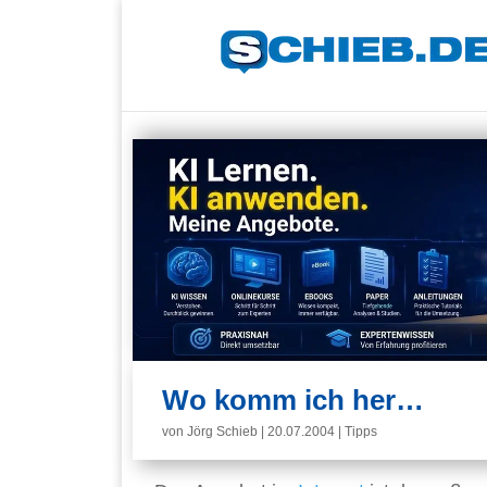
Wo komm ich her…
von
Jörg Schieb
|
20.07.2004
|
Tipps