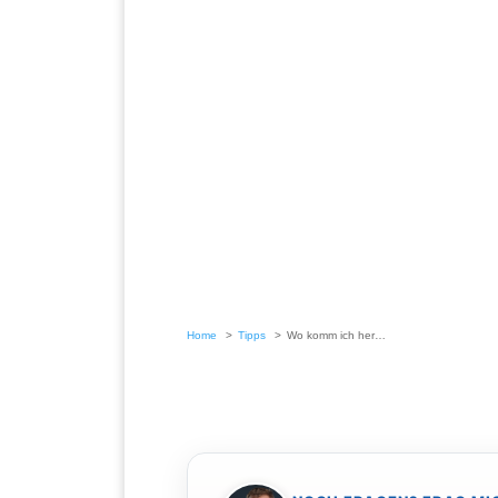
Home
Tipps
Wo komm ich her…