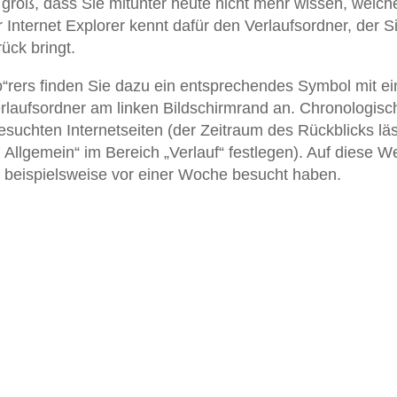
groß, dass Sie mitunter heute nicht mehr wissen, welch
Internet Explorer kennt dafür den Verlaufsordner, der S
ück bringt.
lo“rers finden Sie dazu ein entsprechendes Symbol mit ei
erlaufsordner am linken Bildschirmrand an. Chronologisc
 besuchten Internetseiten (der Zeitraum des Rückblicks lä
> Allgemein“ im Bereich „Verlauf“ festlegen). Auf diese W
e beispielsweise vor einer Woche besucht haben.