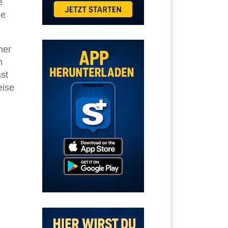
e
ie
ner
h
sst
eise