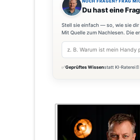
NOCH FRAGEN? FRAG MI
Du hast eine Fra
Stell sie einfach — so, wie sie 
Mit Quelle zum Nachlesen. Die er
✅
Geprüftes Wissen
statt KI-Raterei
📄