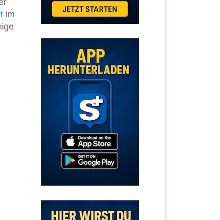
er
t
im
nige