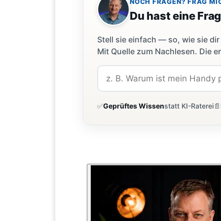
NOCH FRAGEN? FRAG MI
Du hast eine Fra
Stell sie einfach — so, wie sie 
Mit Quelle zum Nachlesen. Die er
✅
Geprüftes Wissen
statt KI-Raterei
📄