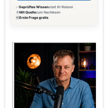
✅
Geprüftes Wissen
statt KI-Raterei
📄
Mit Quelle
zum Nachlesen
🆓
Erste Frage gratis