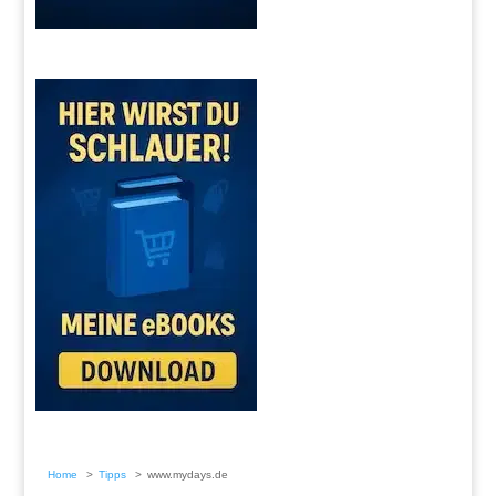
Home
Tipps
www.mydays.de