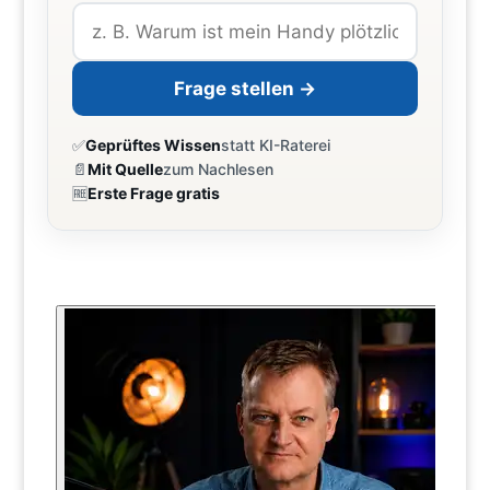
Frage stellen →
✅
Geprüftes Wissen
statt KI-Raterei
📄
Mit Quelle
zum Nachlesen
🆓
Erste Frage gratis