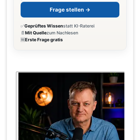
Frage stellen →
✅
Geprüftes Wissen
statt KI-Raterei
📄
Mit Quelle
zum Nachlesen
🆓
Erste Frage gratis